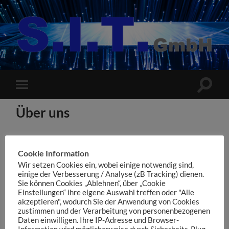
S.I.T.
GmbH
Suchfe
Mobile-
ein-/a
Menü
ein-/ausblenden
Über uns
Seit 2005 betreut die S.I.T. GmbH mit Sitz in Düsseldorf
ihre Partner und Kunden bundesweit bei der
Cookie Information
Einrichtung, Wartung, Entstörung und Sicherheit der
Wir setzen Cookies ein, wobei einige notwendig sind,
einige der Verbesserung / Analyse (zB Tracking) dienen.
Netze mit dem Schwerpunkt auf die technischen
Sie können Cookies „Ablehnen“, über „Cookie
Anforderungen der Netzbetreiber.
Einstellungen“ ihre eigene Auswahl treffen oder "Alle
akzeptieren", wodurch Sie der Anwendung von Cookies
Für unsere Dienstleistungen rund um die IT,
zustimmen und der Verarbeitung von personenbezogenen
Daten einwilligen. Ihre IP-Adresse und Browser-
Telekommunikation und Breitbandinfrastruktur